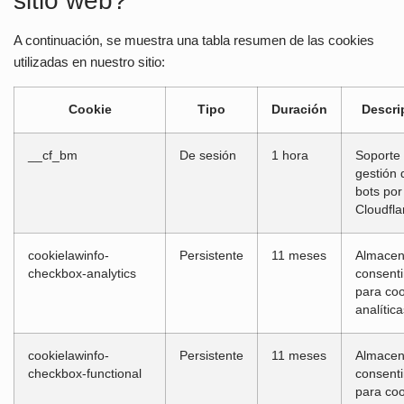
sitio web?
A continuación, se muestra una tabla resumen de las cookies
utilizadas en nuestro sitio:
Cookie
Tipo
Duración
Descri
__cf_bm
De sesión
1 hora
Soporte
gestión 
bots por
Cloudfla
cookielawinfo-
Persistente
11 meses
Almacen
checkbox-analytics
consent
para coo
analítica
cookielawinfo-
Persistente
11 meses
Almacen
checkbox-functional
consent
para coo